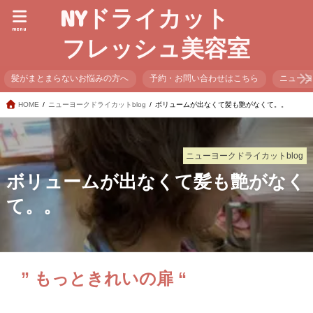
NYドライカット
menu
フレッシュ美容室
髪がまとまらないお悩みの方へ
予約・お問い合わせはこちら
ニュー
HOME
ニューヨークドライカットblog
ボリュームが出なくて髪も艶がなくて。。
ニューヨークドライカットblog
ボリュームが出なくて髪も艶がなく
て。。
”
もっときれいの扉 “