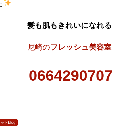
た
髪も肌もきれいになれる
尼崎の
フレッシュ美容室
0664290707
トblog