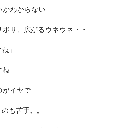
いかわからない
サボサ、広がるウネウネ・・
すね」
すね」
のがイヤで
くのも苦手。。