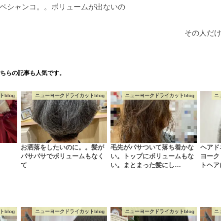
ペシャンコ。。ボリュームが出ないの
その人だ
ちらの記事も人気です。
blog
ニューヨークドライカットblog
ニューヨークドライカットblog
ニ
お洒落をしたいのに。。髪が
毛先がパサついて落ち着かな
ヘアド
パサパサでボリュームもなく
い。トップにボリュームもな
ヨーク
て
い。まとまった髪にし…
トヘア
blog
ニューヨークドライカットblog
ニューヨークドライカットblog
ニ