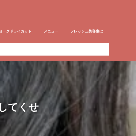
ヨークドライカット
メニュー
フレッシュ美容室は
ークドライカットblog
赤ちゃん筆取扱店
【尼崎】2027年度成人式予約承りま
フレッシュはこんな店です!
す。
してくせ