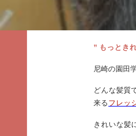
” もっときれ
尼崎の園田
どんな髪質
来る
フレッ
きれいな髪