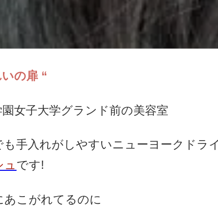
いの扉 “
学園女子大学グランド前の美容室
でも手入れがしやすいニューヨークドラ
シュ
です!
にあこがれてるのに