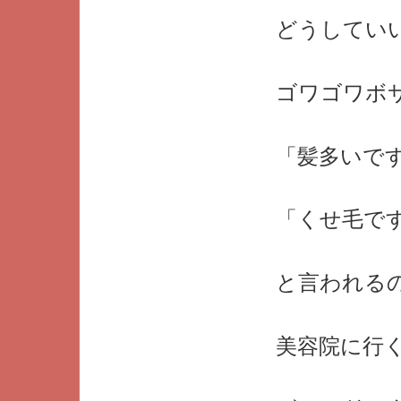
どうしてい
ゴワゴワボ
「髪多いで
「くせ毛で
と言われる
美容院に行