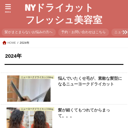
NYドライカット
menu
フレッシュ美容室
髪がまとまらないお悩みの方へ
予約・お問い合わせはこちら
ニュー
HOME
2024年
2024年
ニューヨークドライカットblog
悩んでいたくせ毛が、素敵な髪型に
なるニューヨークドライカット
ニューヨークドライカットblog
髪が細くてもつれてからまっ
て。。。