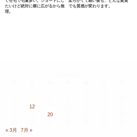
くせ毛で毛量多い。ショートにし
柔らかくて細い髪も、どんな髪質
たいけど絶対に横に広がるから無
でも質感が変わります。
理。
2026年5月
月
火
水
木
金
土
日
1
2
3
4
5
6
7
8
9
10
11
12
13
14
15
16
17
18
19
20
21
22
23
24
25
26
27
28
29
30
31
« 3月
7月 »