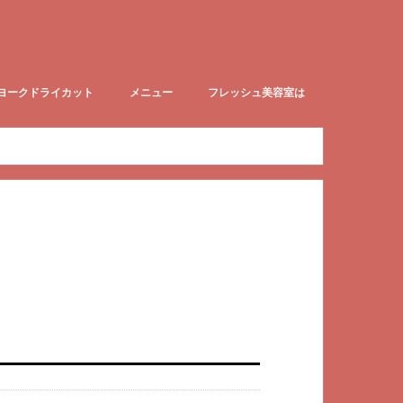
ヨークドライカット
メニュー
フレッシュ美容室は
ークドライカットblog
赤ちゃん筆取扱店
【尼崎】2027年度成人式予約承りま
フレッシュはこんな店です!
す。