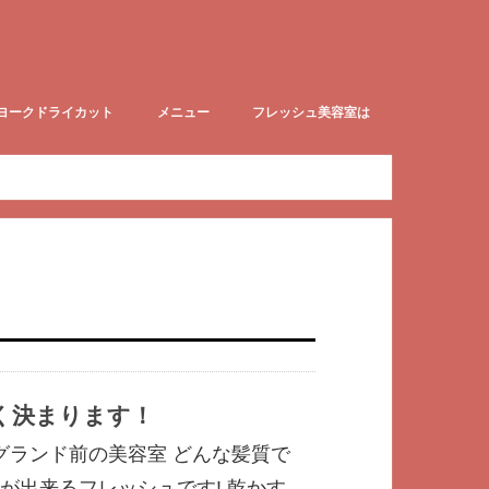
ヨークドライカット
メニュー
フレッシュ美容室は
ークドライカットblog
赤ちゃん筆取扱店
【尼崎】2027年度成人式予約承りま
フレッシュはこんな店です!
す。
く決まります！
学グランド前の美容室 どんな髪質で
が出来るフレッシュです! 乾かす