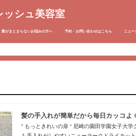
レッシュ美容室
髪がまとまらないお悩みの方へ
予約・お問い合わせはこちら
ニュー
●定休日のお知らせ
ニューヨ
トblog
髪の手入れが簡単だから毎日カッコよ
” もっときれいの扉 “ 尼崎の園田学園女子大
も手入れがしやすいニューヨークドライカット