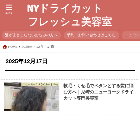
NYドライカット
menu
フレッシュ美容室
髪がまとまらないお悩みの方へ
予約・お問い合わせはこちら
ニュー
HOME
2025年
12月
17日
2025年12月17日
ニューヨークドライカットblog
軟毛・くせ毛でペタンとする髪に悩
む方へ｜尼崎のニューヨークドライ
カット専門美容室